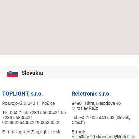
Slovakia
TOPLIGHT, s.r.o.
Reletronic s.r.o.
Rozvojová 2, 040 11 Košice
94901 Nitra, Metodova 46
Miroslav Režo
Tel.:
00421 55 7289 56600421 55
7289 56800421
Tel.:
+421 905 449 593 (Slovak,
90290225400421903630622
Czech)
E-mail:
toplight@toplight-ke.sk
E-mail:
rezo@forled.skobchod
@forled.sk