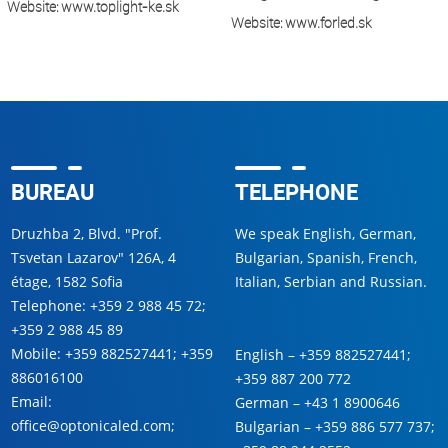
Website:
www.toplight-ke.sk
Website:
www.forled.sk
BUREAU
TELEPHONE
Druzhba 2, Blvd. "Prof.
We speak English, German,
Tsvetan Lazarov" 126A, 4
Bulgarian, Spanish, French,
étage, 1582 Sofia
Italian, Serbian and Russian.
Telephone:
+359 2 988 45 72
;
+359 2 988 45 89
Mobile:
+359 882527441
;
+359
English –
+359 882527441
;
886016100
+359 887 200 772
Email:
German –
+43 1 8900646
office@optonicaled.com
;
Bulgarian –
+359 886 577 737
;