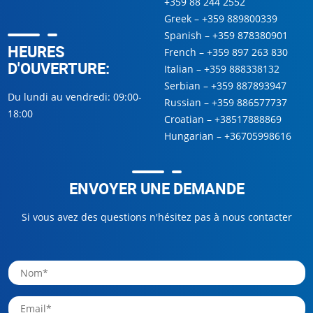
+359 88 244 2552
Greek –
+359 889800339
Spanish –
+359 878380901
HEURES
French –
+359 897 263 830
D'OUVERTURE:
Italian –
+359 888338132
Serbian –
+359 887893947
Du lundi au vendredi: 09:00-
Russian –
+359 886577737
18:00
Croatian –
+38517888869
Hungarian –
+36705998616
ENVOYER UNE DEMANDE
Si vous avez des questions n'hésitez pas à nous contacter