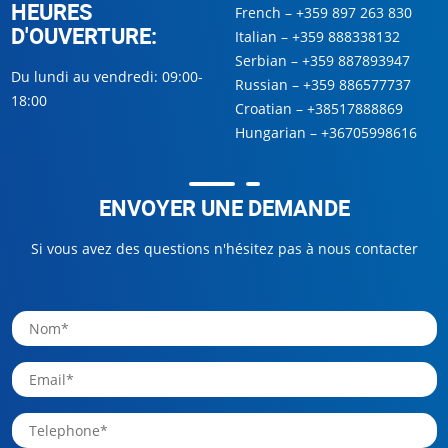
HEURES
French –
+359 897 263 830
D'OUVERTURE:
Italian –
+359 888338132
Serbian –
+359 887893947
Du lundi au vendredi: 09:00-
Russian –
+359 886577737
18:00
Croatian –
+38517888869
Hungarian –
+36705998616
ENVOYER UNE DEMANDE
Si vous avez des questions n'hésitez pas à nous contacter