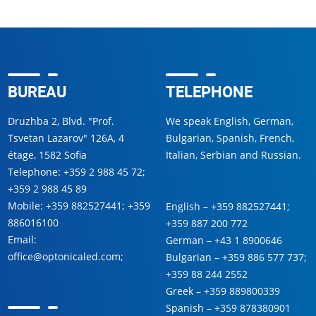
BUREAU
TELEPHONE
Druzhba 2, Blvd. "Prof.
We speak English, German,
Tsvetan Lazarov" 126A, 4
Bulgarian, Spanish, French,
étage, 1582 Sofia
Italian, Serbian and Russian.
Telephone:
+359 2 988 45 72
;
+359 2 988 45 89
Mobile:
+359 882527441
;
+359
English –
+359 882527441
;
886016100
+359 887 200 772
Email:
German –
+43 1 8900646
office@optonicaled.com
;
Bulgarian –
+359 886 577 737
;
+359 88 244 2552
Greek –
+359 889800339
Spanish –
+359 878380901