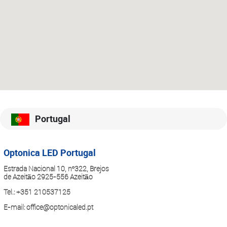
Portugal
Optonica LED Portugal
Estrada Nacional 10, nº322, Brejos
de Azeitão 2925-556 Azeitão
Tel.:
+351 210537125
E-mail:
office@optonicaled.pt