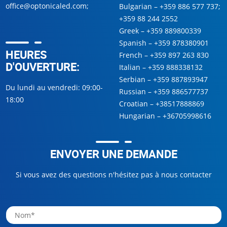
office@optonicaled.com
;
Bulgarian –
+359 886 577 737
;
+359 88 244 2552
Greek –
+359 889800339
Spanish –
+359 878380901
HEURES
French –
+359 897 263 830
D'OUVERTURE:
Italian –
+359 888338132
Serbian –
+359 887893947
Du lundi au vendredi: 09:00-
Russian –
+359 886577737
18:00
Croatian –
+38517888869
Hungarian –
+36705998616
ENVOYER UNE DEMANDE
Si vous avez des questions n'hésitez pas à nous contacter