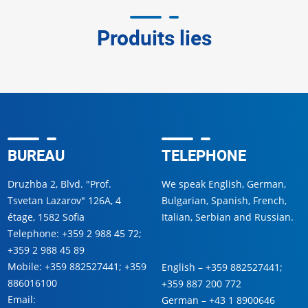
Produits lies
BUREAU
TELEPHONE
Druzhba 2, Blvd. "Prof.
We speak English, German,
Tsvetan Lazarov" 126A, 4
Bulgarian, Spanish, French,
étage, 1582 Sofia
Italian, Serbian and Russian.
Telephone:
+359 2 988 45 72
;
+359 2 988 45 89
Mobile:
+359 882527441
;
+359
English –
+359 882527441
;
886016100
+359 887 200 772
Email:
German –
+43 1 8900646